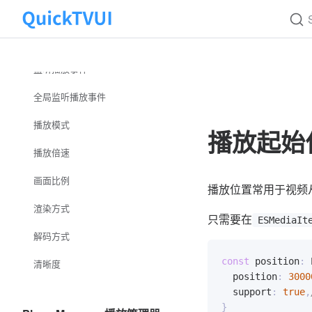
播放控制
Skip to content
播放进度
监听播放事件
全局监听播放事件
播放模式
播放起始
播放倍速
画面比例
播放位置常用于视频
渲染方式
只需要在
ESMediaIt
解码方式
const
 position
:
 
清晰度
  position
:
3000
  support
:
true
,
}