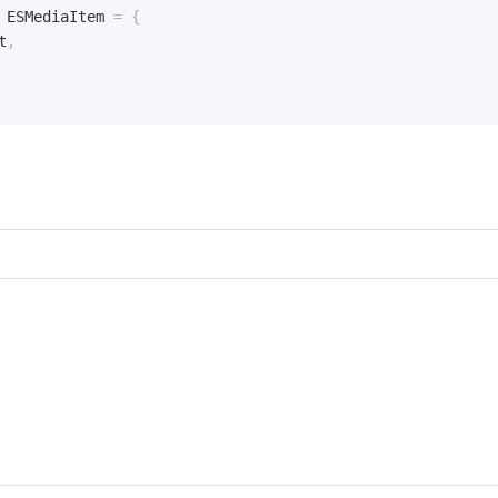
 ESMediaItem 
=
{
t
,