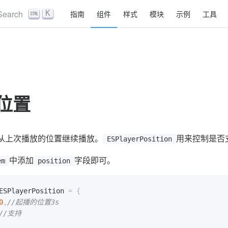
Search
K
指南
组件
样式
模块
示例
工具
位置
从上次播放的位置继续播放。
用来控制是否
ESPlayerPosition
中添加
字段即可。
em
position
ESPlayerPosition 
=
{
0
,
//起播的位置3s
//支持