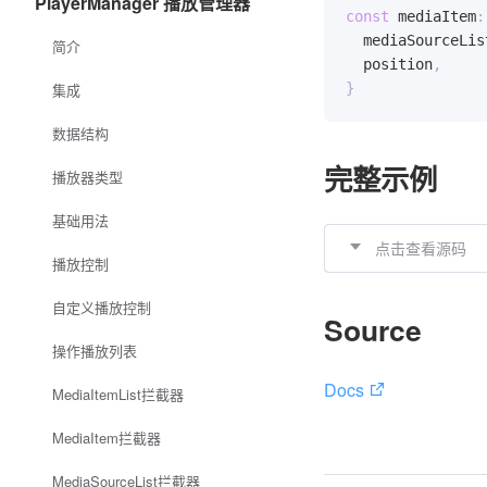
PlayerManager 播放管理器
const
 mediaItem
:
  mediaSourceLis
简介
  position
,
集成
}
数据结构
完整示例
播放器类型
基础用法
点击查看源码
播放控制
自定义播放控制
Source
操作播放列表
Docs
MediaItemList拦截器
MediaItem拦截器
MediaSourceList拦截器