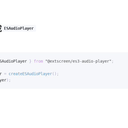
成
ESAudioPlayer
SAudioPlayer 
}
from
"@extscreen/es3-audio-player"
;
r 
=
createESAudioPlayer
(
)
;
yer
)
;