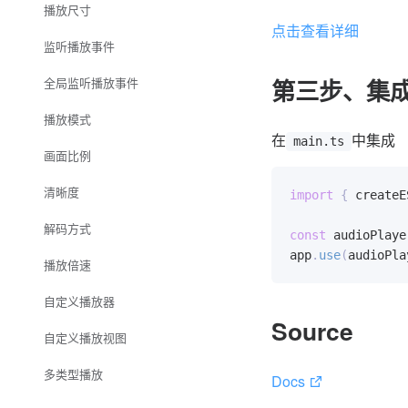
播放尺寸
点击查看详细
监听播放事件
第三步、集
全局监听播放事件
播放模式
在
中集成
main.ts
画面比例
清晰度
import
{
 createE
解码方式
const
 audioPlaye
app
.
use
(
audioPla
播放倍速
自定义播放器
Source
自定义播放视图
多类型播放
Docs