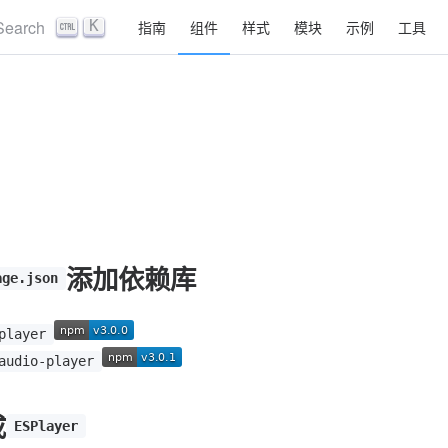
Search
K
指南
组件
样式
模块
示例
工具
添加依赖库
age.json
player
audio-player
成
ESPlayer