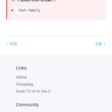
font-family
布局
主题
Links
GitHub
Changelog
Quick TV UI for Vue 2
Community