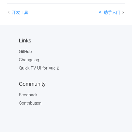
开发工具
AI 助手入门
Links
GitHub
Changelog
Quick TV UI for Vue 2
Community
Feedback
Contribution