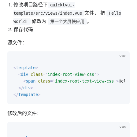
修改项目路径下
quicktvui-
文件， 把
template/src/views/index.vue
Hello
修改为
。
World!
第一个大屏快应用
保存代码
源文件：
<
template
>
<
div
class
=
'
index-root-view-css
'
>
<
span
class
=
'
index-root-text-view-css
'
>
Hello W
</
div
>
</
template
>
修改后的文件：