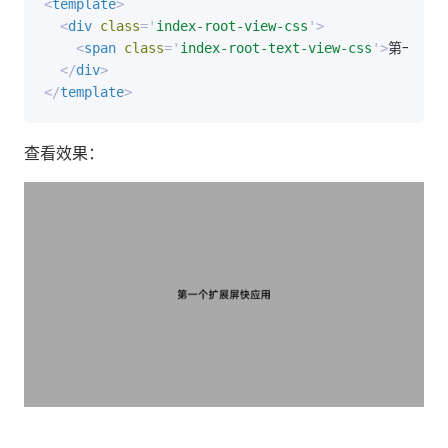
<
template
>
<
div
class
=
'
index-root-view-css
'
>
<
span
class
=
'
index-root-text-view-css
'
>
第一个扩
</
div
>
</
template
>
查看效果：